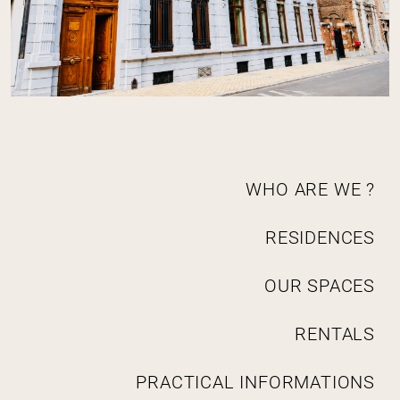
N
WHO ARE WE ?
a
v
RESIDENCES
i
g
a
OUR SPACES
t
i
RENTALS
o
n
PRACTICAL INFORMATIONS