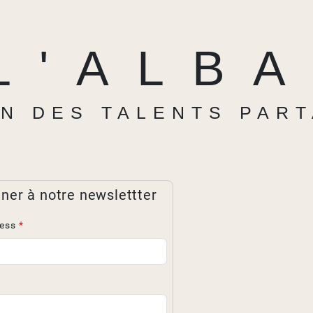
L'ALB
N DES TALENTS PAR
ner à notre newslettter
ress
*